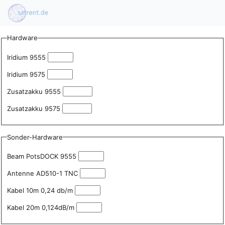
Direkt zum Inhalt
Hardware
Iridium 9555
Iridium 9575
Zusatzakku 9555
Zusatzakku 9575
Sonder-Hardware
Beam PotsDOCK 9555
Antenne AD510-1 TNC
Kabel 10m 0,24 db/m
Kabel 20m 0,124dB/m